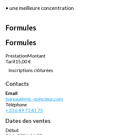
• une meilleure concentration
Formules
Formules
Prestation
Montant
Tarif
15,00 €
Inscriptions clôturées
Contacts
Email
bureau@mjc-quincieux.com
Téléphone
+33 6 49 73 41 75
Dates des ventes
Début